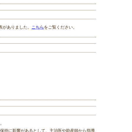
発表がありました。
こちら
をご覧ください。
。
康保持に影響があるとして、主治医や助産師から指導