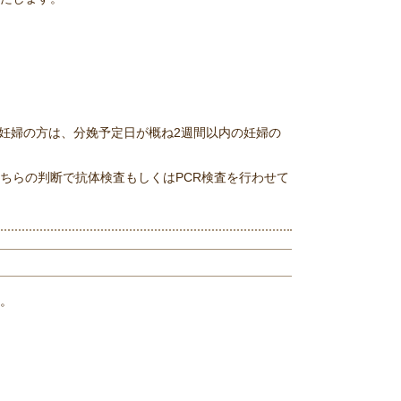
 ※妊婦の方は、分娩予定日が概ね2週間以内の妊婦の
ちらの判断で抗体検査もしくはPCR検査を行わせて
。