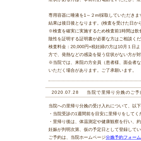
専用容器に唾液を1～２ml採取していただきま
結果は後日後となります。(検査を受けた日から
※検査を確実に実施するため検査前1時間は飲
陰性を証明する証明書が必要な方はご相談くだ
検査料金：20,000円+税妊婦の方は10月
方で、発熱などの感染を疑う症状がない方が対
※当院では、来院の方全員（患者様、面会者な
いただく場合があります。ご了承願います。
2020.07.28
当院で里帰り分娩のご予
当院への里帰り分娩の受け入れについて、以下
・当院受診の1週間前を目安に里帰りをしてく
・里帰り後は、体温測定や健康観察を行い、約
妊娠が判明次第、仮の予定日として登録してい
ご予約は、当院ホームページ
分娩予約フォーム